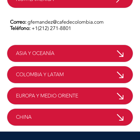
Correo:
gfernandez@cafedecolombia.com
Teléfono:
+1(212) 271-8801
ASIA Y OCEANÍA
COLOMBIA Y LATAM
EUROPA Y MEDIO ORIENTE
CHINA