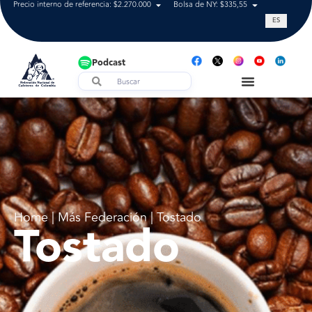
Precio interno de referencia: $2.270.000
Bolsa de NY: $335,55
Tasa de cam
ES
Podcast
Home | Más Federación | Tostado
Tostado