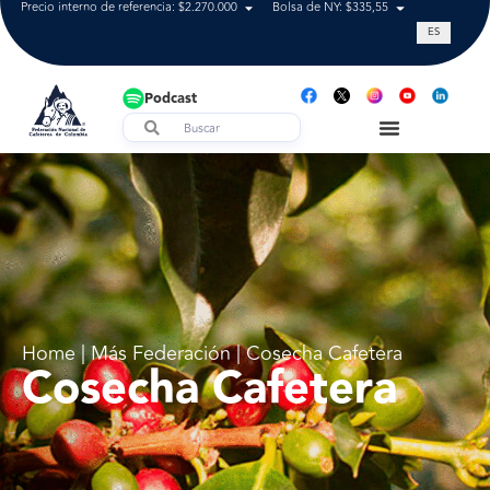
Precio interno de referencia: $2.270.000
Bolsa de NY: $335,55
Tasa de cam
ES
Podcast
Home | Más Federación | Cosecha Cafetera
Cosecha Cafetera