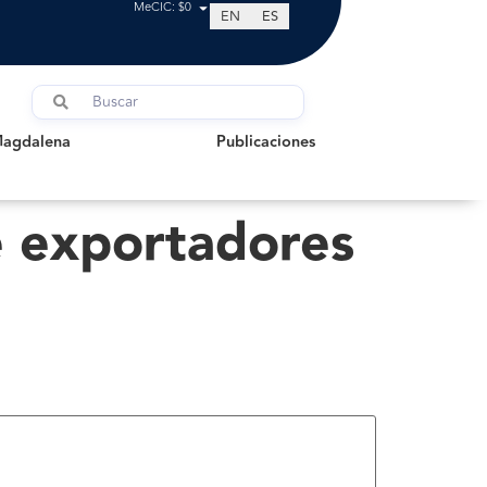
MeCIC: $0
EN
ES
dalena
Publicaciones
Magdalena
Publicaciones
e exportadores