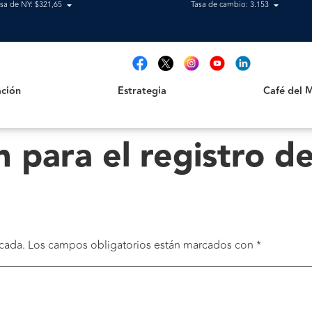
sa de NY: $321,65
Tasa de cambio: 3.153
Estrategia
Café del Mag
t
ción
Estrategia
Café del 
 para el registro d
cada.
Los campos obligatorios están marcados con
*