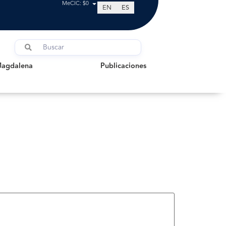
MeCIC: $0
EN
ES
dalena
Publicaciones
Magdalena
Publicaciones