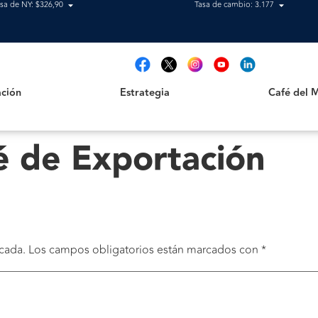
sa de NY: $326,90
Tasa de cambio: 3.177
Estrategia
Café del Mag
t
ción
Estrategia
Café del 
é de Exportación
cada.
Los campos obligatorios están marcados con
*