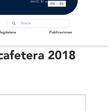
MeCIC: $0
EN
ES
dalena
Publicaciones
Magdalena
Publicaciones
 cafetera 2018