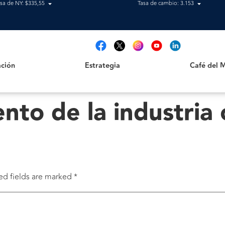
sa de NY: $335,55
Tasa de cambio: 3.153
Estrategia
Café del Mag
t
ción
Estrategia
Café del 
nto de la industria
ed fields are marked
*