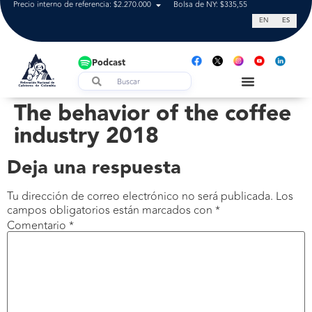
Precio interno de referencia: $2.270.000
Bolsa de NY: $335,55
Tasa de cam
EN
ES
Podcast
The behavior of the coffee
industry 2018
Deja una respuesta
Tu dirección de correo electrónico no será publicada.
Los
campos obligatorios están marcados con
*
Comentario
*