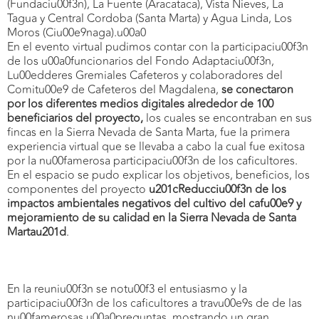
(Fundaciu00f3n), La Fuente (Aracataca), Vista Nieves, La
Tagua y Central Cordoba (Santa Marta) y Agua Linda, Los
Moros (Ciu00e9naga).u00a0
En el evento virtual pudimos contar con la participaciu00f3n
de los u00a0funcionarios del Fondo Adaptaciu00f3n,
Lu00edderes Gremiales Cafeteros y colaboradores del
Comitu00e9 de Cafeteros del Magdalena,
se conectaron
por los diferentes medios digitales alrededor de 100
beneficiarios del proyecto,
los cuales se encontraban en sus
fincas en la Sierra Nevada de Santa Marta, fue la primera
experiencia virtual que se llevaba a cabo la cual fue exitosa
por la nu00famerosa participaciu00f3n de los caficultores.
En el espacio se pudo explicar los objetivos, beneficios, los
componentes del proyecto
u201cReducciu00f3n de los
impactos ambientales negativos del cultivo del cafu00e9 y
mejoramiento de su calidad en la Sierra Nevada de Santa
Martau201d
.
En la reuniu00f3n se notu00f3 el entusiasmo y la
participaciu00f3n de los caficultores a travu00e9s de de las
nu00famerosas u00a0preguntas, mostrando un gran