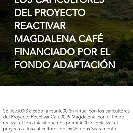
LOS CAFICULTORES
DEL PROYECTO
REACTIVAR
MAGDALENA CAFÉ
FINANCIADO POR EL
FONDO ADAPTACIÓN
Se llevu00f3 a cabo la reuniu00f3n virtual con los caficultores
del Proyecto Reactivar Cafu00e9 Magdalena, con el fin de
realizar el foro inicial que nos permitiu00f3 socializar el
proyecto a los caficultores de las Veredas Sacramento