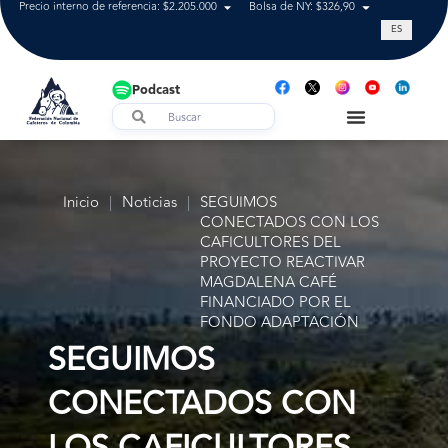
Precio interno de referencia: $2.205.000
Bolsa de NY: $326,90
Tasa de cam
ES
Podcast
Inicio
|
Noticias
|
SEGUIMOS
CONECTADOS CON LOS
CAFICULTORES DEL
PROYECTO REACTIVAR
MAGDALENA CAFÉ
FINANCIADO POR EL
FONDO ADAPTACIÓN
SEGUIMOS
CONECTADOS CON