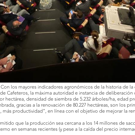
 Con los mayores indicadores agronómicos de la historia de la
de Cafeteros, la máxima autoridad e instancia de deliberación 
or hectárea, densidad de siembra de 5.232 árboles/ha, edad pr
mbrada, gracias a la renovación de 80.227 hectáreas, son los pr
, más productividad”, en línea con el objetivo de mejorar la re
rmitido que la producción sea cercana a los 14 millones de sac
rno en semanas recientes (y pese a la caída del precio internaci