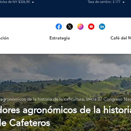
Bolsa de NY: $326,90
Tasa de cambio: 3.177
Estrategia
Café del Mag
t
ción
Estrategia
Café del 
gronómicos de la historia de la caficultura, inicia 87 Congreso Na
res agronómicos de la historia d
e Cafeteros