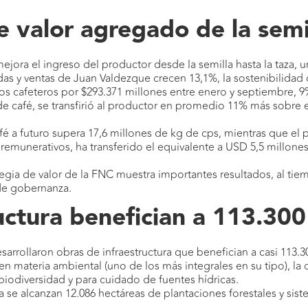
 valor agregado de la semil
ejora el ingreso del productor desde la semilla hasta la taza, u
das y ventas de Juan Valdezque crecen 13,1%, la sostenibilida
icos cafeteros por $293.371 millones entre enero y septiembre,
de café, se transfirió al productor en promedio 11% más sobre e
 a futuro supera 17,6 millones de kg de cps, mientras que el pr
unerativos, ha transferido el equivalente a USD 5,5 millones.
gia de valor de la FNC muestra importantes resultados, al ti
 de gobernanza.
uctura benefician a 113.300
sarrollaron obras de infraestructura que benefician a casi 113.3
 materia ambiental (uno de los más integrales en su tipo), la
biodiversidad y para cuidado de fuentes hídricas.
 se alcanzan 12.086 hectáreas de plantaciones forestales y sist