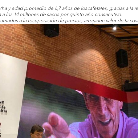
ha y edad promedio de 6,7 años de loscafetales, gracias a la r
a los 14 millones de sacos por quinto año consecutivo.
umados a la recuperación de precios, arrojanun valor de la cose