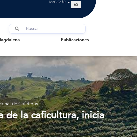
MeCIC: $0
ES
dalena
Publicaciones
Magdalena
Publicaciones
cional de Cafeteros
e la caficultura, inicia