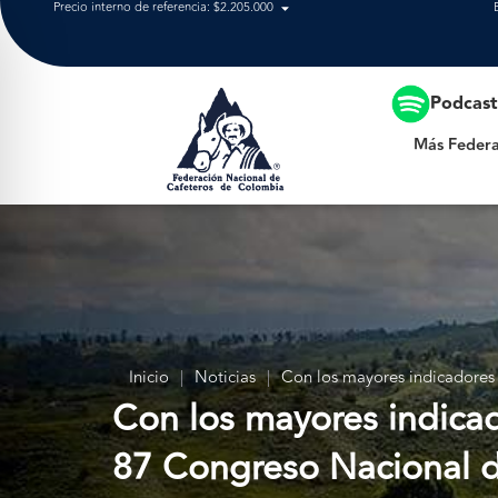
Precio interno de referencia: $2.205.000
Más Federación
Podcas
Más Federa
Inicio
|
Noticias
|
Con los mayores indicadores a
Con los mayores indicado
87 Congreso Nacional d