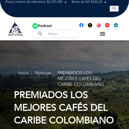
Precio interno de referencia: $2.270.000
Bolsa de NY: $335,55
Tasa de cam
ES
Podcast
Inicio
|
Noticias
|
PREMIADOS LOS
MEJORES CAFÉS DEL
CARIBE COLOMBIANO
PREMIADOS LOS
MEJORES CAFÉS DEL
CARIBE COLOMBIANO