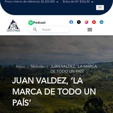
Precio interno de referencia: $2.205.000
Bolsa de NY: $326,90
Tasa de cam
ES
Podcast
Inicio
|
Noticias
|
JUAN VALDEZ, ‘LA MARCA
DE TODO UN PAÍS’
JUAN VALDEZ, ‘LA
MARCA DE TODO UN
PAÍS’