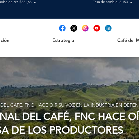
Bolsa de NY: $321,65
Tasa de cambio: 3.153
Estrategia
Café del Mag
t
ción
Estrategia
Café del 
 DEL CAFÉ, FNC HACE OÍR SU VOZ EN LA INDUSTRIA EN DEF
NAL DEL CAFÉ, FNC HACE OÍ
SA DE LOS PRODUCTORES