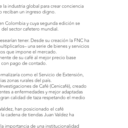
 la industria global para crear conciencia
o reciban un ingreso digno.
7 en Colombia y cuya segunda edición se
 del sector cafetero mundial.
desearían tener. Desde su creación la FNC ha
ultiplicarlos– una serie de bienes y servicios
etos que impone el mercado.
nente de su café al mejor precio base
 y con pago de contado.
ormalizaría como el Servicio de Extensión,
as zonas rurales del país.
Investigaciones de Café (Cenicafé), creado
istentes a enfermedades y mejor adaptadas
 gran calidad de taza respetando el medio
aldez, han posicionado el café
 la cadena de tiendas Juan Valdez ha
a importancia de una institucionalidad