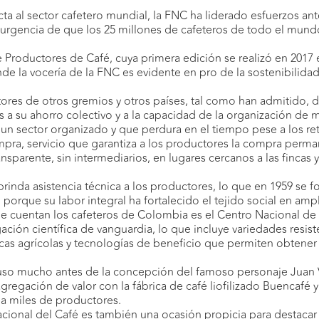
a al sector cafetero mundial, la FNC ha liderado esfuerzos ante
a urgencia de que los 25 millones de cafeteros de todo el mund
e Productores de Café, cuya primera edición se realizó en 201
de la vocería de la FNC es evidente en pro de la sostenibilidad
ores de otros gremios y otros países, tal como han admitido, 
s a su ahorro colectivo y a la capacidad de la organización de m
 un sector organizado y que perdura en el tiempo pese a los r
mpra, servicio que garantiza a los productores la compra perma
nsparente, sin intermediarios, en lugares cercanos a las fincas
rinda asistencia técnica a los productores, lo que en 1959 se f
rque su labor integral ha fortalecido el tejido social en ampli
e cuentan los cafeteros de Colombia es el Centro Nacional de 
igación científica de vanguardia, lo que incluye variedades res
icas agrícolas y tecnologías de beneficio que permiten obtener
uso mucho antes de la concepción del famoso personaje Juan V
gación de valor con la fábrica de café liofilizado Buencafé y
, a miles de productores.
ional del Café es también una ocasión propicia para destacar l