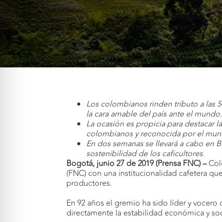
Los colombianos rinden tributo a las 
la cara amable del país ante el mundo
La ocasión es propicia para destacar l
colombianos y reconocida por el mun
En dos semanas se llevará a cabo en B
sostenibilidad de los caficultores.
Bogotá, junio 27 de 2019 (Prensa FNC) –
Col
(FNC) con una institucionalidad cafetera que
productores.
En 92 años el gremio ha sido líder y vocero
directamente la estabilidad económica y soci