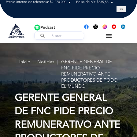
Precio interno de referencia: $2.270.000
Bolsa de NY: $335,55
Tasa de cam
ES
Podcast
Inicio
|
Noticias
|
GERENTE GENERAL DE
FNC PIDE PRECIO
REMUNERATIVO ANTE
PRODUCTORES DE TODO
EL MUNDO
GERENTE GENERAL
DE FNC PIDE PRECIO
REMUNERATIVO ANTE