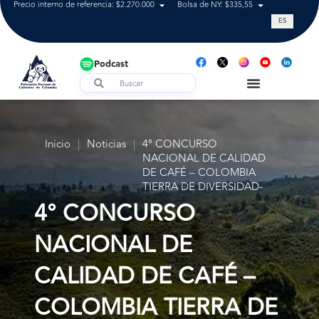
Precio interno de referencia: $2.270.000
Bolsa de NY: $335,55
Tasa de cam
ES
Podcast
Inicio
|
Noticias
|
4° CONCURSO
NACIONAL DE CALIDAD
DE CAFÉ – COLOMBIA
TIERRA DE DIVERSIDAD-
4° CONCURSO
NACIONAL DE
CALIDAD DE CAFÉ –
COLOMBIA TIERRA DE