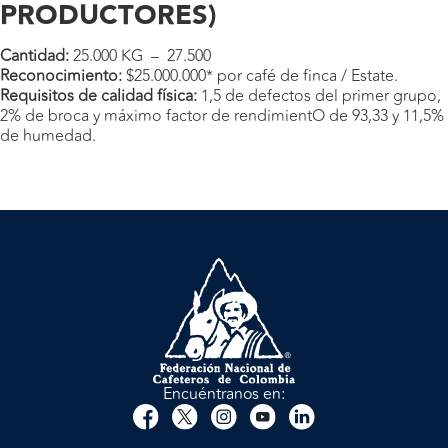
PRODUCTORES)
Cantidad:
25.000 KG – 27.500
Reconocimiento:
$25.000.000* por café de finca / Estate.
Requisitos de calidad física:
1,5 de defectos del primer grupo,
2% de broca y máximo factor de rendimientO de 93,33 y 11,5%
de humedad.
Encuéntranos en: