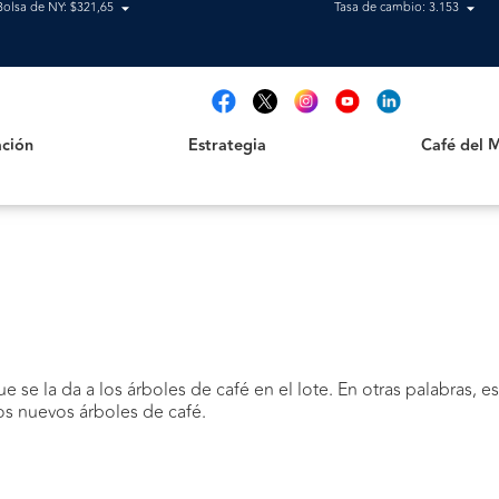
Bolsa de NY: $321,65
Tasa de cambio: 3.153
Estrategia
Café del Mag
t
ción
Estrategia
Café del 
e se la da a los árboles de café en el lote. En otras palabras, es
s nuevos árboles de café.