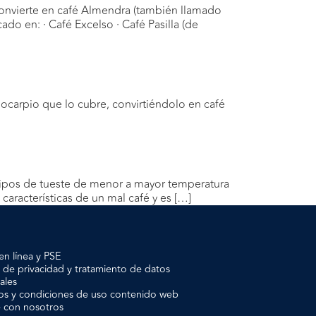
convierte en café Almendra (también llamado
cado en: · Café Excelso · Café Pasilla (de
docarpio que lo cubre, convirtiéndolo en café
s tipos de tueste de menor a mayor temperatura
características de un mal café y es […]
en línea y PSE
a de privacidad y tratamiento de datos
ales
os y condiciones de uso contenido web
e con nosotros