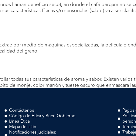
gunos llaman beneficio seco), en donde el café pergamino se 
 características físicas y/o sensoriales (sabor) va a ser clasifi
 extrae por medio de máquinas especializadas, la película o en
calidad del grano.
rollar todas sus características de aroma y sabor. Existen vario
ábito de monje, color marrón y tueste oscuro que enmascara las 
Contáctenos
Pagos 
Código de Ética y Buen Gobierno
Polític
Línea Ética
person
Mapa del sitio
Términ
Notificaciones judiciales:
Trabaj