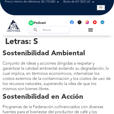
Precio interno de referencia: $2.170.000
Bolsa de NY: $321,65
Tasa de cam
ES
Podcast
Letras:
S
Sostenibilidad Ambiental
Conjunto de ideas y acciones dirigidas a respetar y
garantizar la calidad ambiental evitando su degradación, lo
cual implica, en términos económicos, internalizar los
costos externos de la contaminación y los costos de uso de
los recursos naturales, superando la idea de que los
mismos son bienes libres.
Sostenibilidad en Acción
Programas de la Federación cofinanciados con diversas
fuentes para el bienestar del productor de café y los