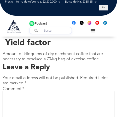
Precio interno de referencia: $2.270.000
Bolsa de NY: $335,55
Tasa de cam
EN
Podcast
Yield factor
Amount of kilograms of dry parchment coffee that are
necessary to produce a 70-kg bag of excelso coffee.
Leave a Reply
Your email address will not be published.
Required fields
are marked
*
Comment
*