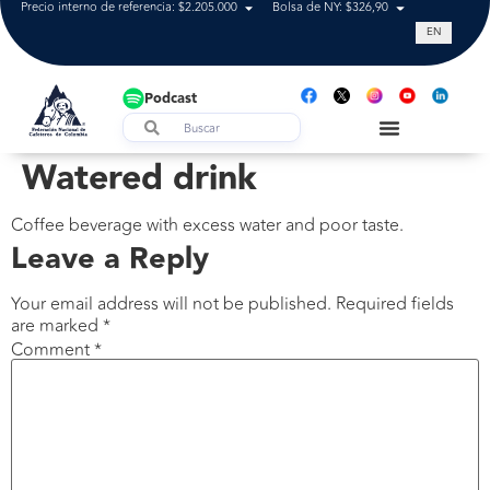
Precio interno de referencia: $2.205.000
Bolsa de NY: $326,90
Tasa de cam
EN
Podcast
Watered drink
Coffee beverage with excess water and poor taste.
Leave a Reply
Your email address will not be published.
Required fields
are marked
*
Comment
*