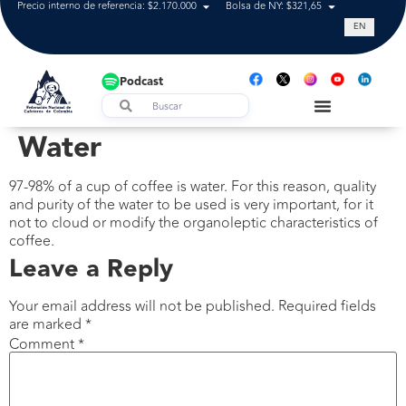
Precio interno de referencia: $2.170.000
Bolsa de NY: $321,65
Tasa de cam
EN
Podcast
Water
97-98% of a cup of coffee is water. For this reason, quality
and purity of the water to be used is very important, for it
not to cloud or modify the organoleptic characteristics of
coffee.
Leave a Reply
Your email address will not be published.
Required fields
are marked
*
Comment
*