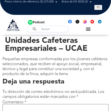
Precio interno de referencia: $2.270.000
Bolsa de NY: $335,55
Tasa de cam
ES
Podcast
Unidades Cafeteras
Empresariales – UCAE
Pequeñas empresas conformadas por los jóvenes cafeteros
seleccionados, que reciben el apoyo social, empresarial,
técnico y legal para constituir una sociedad y, con el
producto de la finca, adquirir la tierra.
Deja una respuesta
Tu dirección de correo electrónico no será publicada.
Los
campos obligatorios están marcados con
*
Comentario
*