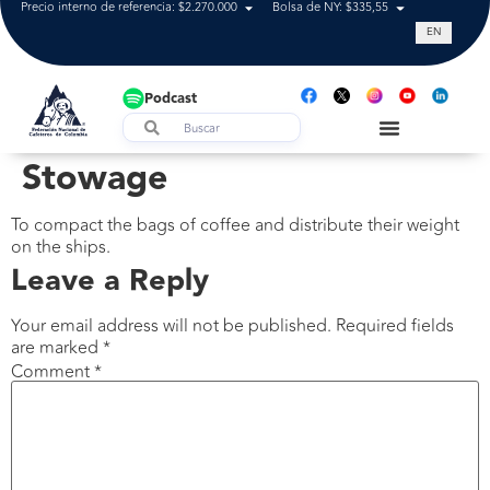
Precio interno de referencia: $2.270.000
Bolsa de NY: $335,55
Tasa de cam
EN
Podcast
Stowage
To compact the bags of coffee and distribute their weight
on the ships.
Leave a Reply
Your email address will not be published.
Required fields
are marked
*
Comment
*