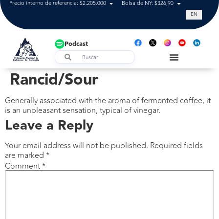
Precio interno de referencia: $2.205.000
Bolsa de NY: $326,90
Tasa de cam
EN
Podcast
Rancid/Sour
Generally associated with the aroma of fermented coffee, it
is an unpleasant sensation, typical of vinegar.
Leave a Reply
Your email address will not be published.
Required fields
are marked
*
Comment
*