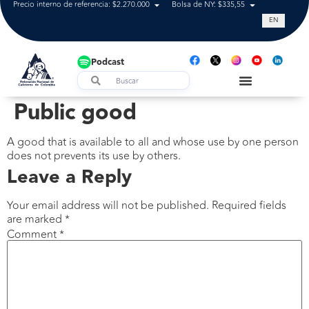
Precio interno de referencia: $2.270.000
Bolsa de NY: $335,55
Tasa de cam
EN
Podcast
Public good
A good that is available to all and whose use by one person
does not prevents its use by others.
Leave a Reply
Your email address will not be published.
Required fields
are marked
*
Comment
*