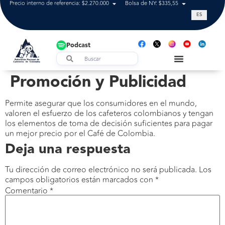
Precio interno de referencia: $2.270.000
Bolsa de NY: $335,55
Tasa de cam
ES
Podcast
Promoción y Publicidad
Permite asegurar que los consumidores en el mundo,
valoren el esfuerzo de los cafeteros colombianos y tengan
los elementos de toma de decisión suficientes para pagar
un mejor precio por el Café de Colombia.
Deja una respuesta
Tu dirección de correo electrónico no será publicada.
Los
campos obligatorios están marcados con
*
Comentario
*