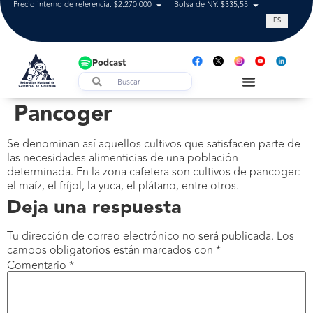
Precio interno de referencia: $2.270.000
Bolsa de NY: $335,55
Tasa de cam
ES
Podcast
Pancoger
Se denominan así aquellos cultivos que satisfacen parte de
las necesidades alimenticias de una población
determinada. En la zona cafetera son cultivos de pancoger:
el maíz, el fríjol, la yuca, el plátano, entre otros.
Deja una respuesta
Tu dirección de correo electrónico no será publicada.
Los
campos obligatorios están marcados con
*
Comentario
*