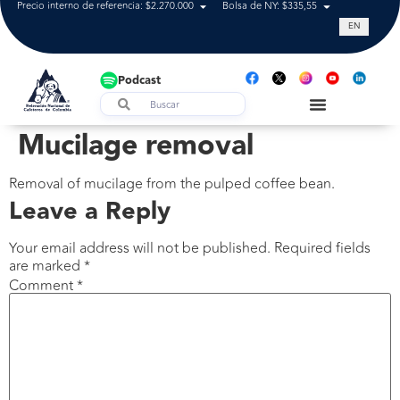
Precio interno de referencia: $2.270.000
Bolsa de NY: $335,55
Tasa de cam
EN
Podcast
Mucilage removal
Removal of mucilage from the pulped coffee bean.
Leave a Reply
Your email address will not be published.
Required fields
are marked
*
Comment
*