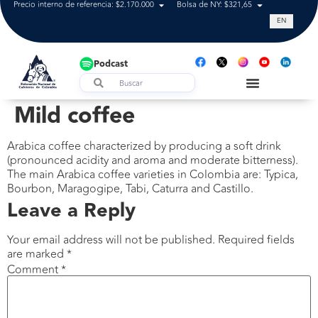
Precio interno de referencia: $2.170.000
Bolsa de NY: $321,65
Tasa de cam
EN
Podcast
Mild coffee
Arabica coffee characterized by producing a soft drink
(pronounced acidity and aroma and moderate bitterness).
The main Arabica coffee varieties in Colombia are: Typica,
Bourbon, Maragogipe, Tabi, Caturra and Castillo.
Leave a Reply
Your email address will not be published.
Required fields
are marked
*
Comment
*