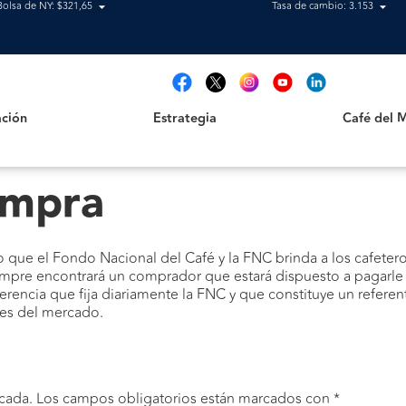
Bolsa de NY: $321,65
Tasa de cambio: 3.153
Estrategia
Café del Mag
t
ción
Estrategia
Café del 
ompra
o que el Fondo Nacional del Café y la FNC brinda a los cafetero
empre encontrará un comprador que estará dispuesto a pagarle
rencia que fija diariamente la FNC y que constituye un referent
nes del mercado.
cada.
Los campos obligatorios están marcados con
*