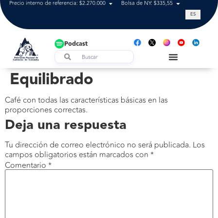
Precio interno de referencia: $2.270.000
Bolsa de NY: $335,55
Tasa de cam
ES
Podcast
Equilibrado
Café con todas las características básicas en las
proporciones correctas.
Deja una respuesta
Tu dirección de correo electrónico no será publicada.
Los
campos obligatorios están marcados con
*
Comentario
*