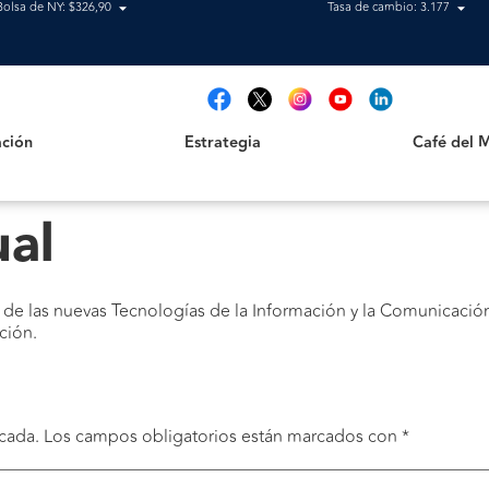
Bolsa de NY: $326,90
Tasa de cambio: 3.177
Estrategia
Café del Mag
t
ción
Estrategia
Café del 
ual
 de las nuevas Tecnologías de la Información y la Comunicación
ción.
cada.
Los campos obligatorios están marcados con
*