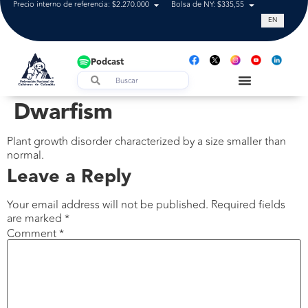
Precio interno de referencia: $2.270.000
Bolsa de NY: $335,55
Tasa de cam
EN
Podcast
Dwarfism
Plant growth disorder characterized by a size smaller than
normal.
Leave a Reply
Your email address will not be published.
Required fields
are marked
*
Comment
*