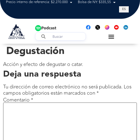
Precio interno de referencia: $2.270.000
Bolsa de NY: $335,55
Tasa de cam
ES
Podcast
Degustación
Acción y efecto de degustar o catar.
Deja una respuesta
Tu dirección de correo electrónico no será publicada.
Los
campos obligatorios están marcados con
*
Comentario
*