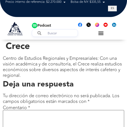
Precio interno de referencia: $2.270.000
Bolsa de NY: $335,55
Tasa de cam
ES
Podcast
Crece
Centro de Estudios Regionales y Empresariales: Con una
visión académica y de consultoría, el Crece realiza estudios
económicos sobre diversos aspectos de interés cafetero y
regional.
Deja una respuesta
Tu dirección de correo electrónico no será publicada.
Los
campos obligatorios están marcados con
*
Comentario
*