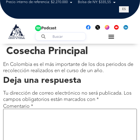
Precio interno de referencia: $2.270.000
Bolsa de NY: $335,55
Tasa de cam
ES
Podcast
Cosecha Principal
En Colombia es el más importante de los dos periodos de
recolección realizados en el curso de un año.
Deja una respuesta
Tu dirección de correo electrónico no será publicada.
Los
campos obligatorios están marcados con
*
Comentario
*