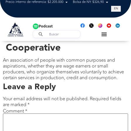
Precio interno de referencia: $2.205.000
Bolsa de NY: $326,90
Tasa de cam
EN
Podcast
Cooperative
An association of people with common purposes and
aspirations, whether they are wage earners or small
producers, who organize themselves voluntarily to achieve
certain services in production, credit and consumption.
Leave a Reply
Your email address will not be published.
Required fields
are marked
*
Comment
*