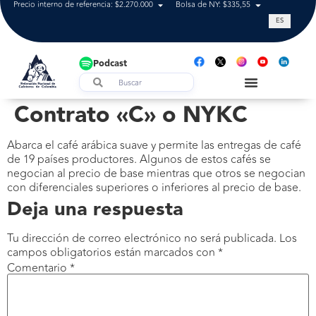
Precio interno de referencia: $2.270.000
Bolsa de NY: $335,55
Tasa de cam
ES
Podcast
Contrato «C» o NYKC
Abarca el café arábica suave y permite las entregas de café
de 19 países productores. Algunos de estos cafés se
negocian al precio de base mientras que otros se negocian
con diferenciales superiores o inferiores al precio de base.
Deja una respuesta
Tu dirección de correo electrónico no será publicada.
Los
campos obligatorios están marcados con
*
Comentario
*