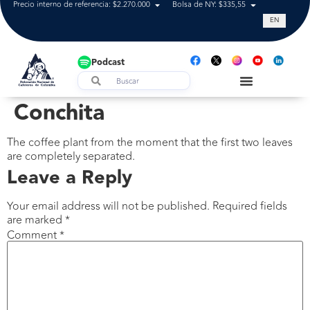
Precio interno de referencia: $2.270.000
Bolsa de NY: $335,55
Tasa de cam
EN
Podcast
Conchita
The coffee plant from the moment that the first two leaves
are completely separated.
Leave a Reply
Your email address will not be published.
Required fields
are marked
*
Comment
*