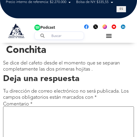
Precio interno de referencia: $2.270.000
Bolsa de NY: $335,55
Tasa de cam
ES
Podcast
Conchita
Se dice del cafeto desde el momento que se separan
completamente las dos primeras hojitas .
Deja una respuesta
Tu dirección de correo electrónico no será publicada.
Los
campos obligatorios están marcados con
*
Comentario
*