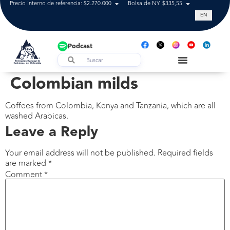
Precio interno de referencia: $2.270.000
Bolsa de NY: $335,55
Tasa de cam
EN
Podcast
Colombian milds
Coffees from Colombia, Kenya and Tanzania, which are all
washed Arabicas.
Leave a Reply
Your email address will not be published.
Required fields
are marked
*
Comment
*