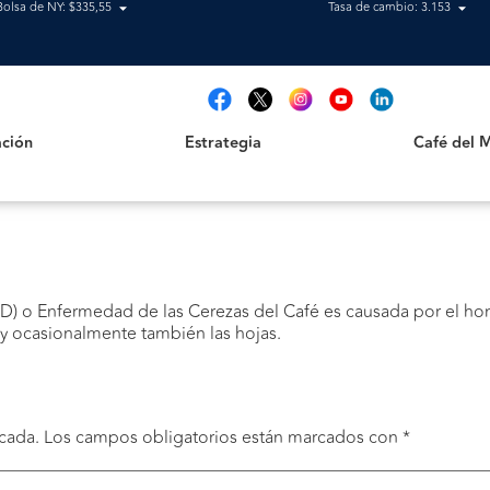
Bolsa de NY: $335,55
Tasa de cambio: 3.153
Estrategia
Café del Mag
t
ción
Estrategia
Café del 
CBD) o Enfermedad de las Cerezas del Café es causada por el ho
s y ocasionalmente también las hojas.
cada.
Los campos obligatorios están marcados con
*