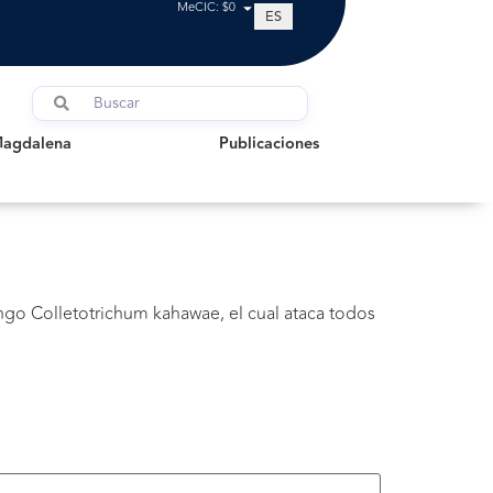
MeCIC: $0
ES
dalena
Publicaciones
Magdalena
Publicaciones
ngo Colletotrichum kahawae, el cual ataca todos