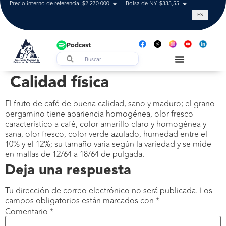
Precio interno de referencia: $2.270.000
Bolsa de NY: $335,55
Tasa de cam
ES
Podcast
Calidad física
El fruto de café de buena calidad, sano y maduro; el grano
pergamino tiene apariencia homogénea, olor fresco
característico a café, color amarillo claro y homogénea y
sana, olor fresco, color verde azulado, humedad entre el
10% y el 12%; su tamaño varia según la variedad y se mide
en mallas de 12/64 a 18/64 de pulgada.
Deja una respuesta
Tu dirección de correo electrónico no será publicada.
Los
campos obligatorios están marcados con
*
Comentario
*