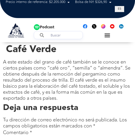
Precio interno de referencia: $2.205.000
Bolsa de NY: $326,90
Tasa de cam
ES
Podcast
Café Verde
A este estado del grano de café también se le conoce en
ciertos países como “café oro”, “semilla” o “almendra”. Se
obtiene después de la remoción del pergamino como
resultado del proceso de trilla. El café verde es el insumo
básico para la elaboración del café tostado, el soluble y los
extractos de café, y es la forma más común en la que es
exportado a otros países.
Deja una respuesta
Tu dirección de correo electrónico no será publicada.
Los
campos obligatorios están marcados con
*
Comentario
*