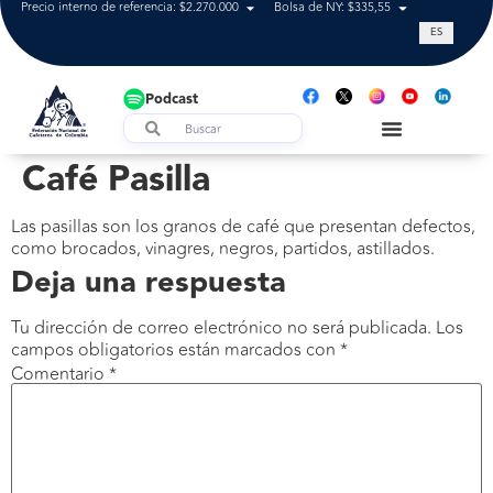
Precio interno de referencia: $2.270.000
Bolsa de NY: $335,55
Tasa de cam
ES
Podcast
Café Pasilla
Las pasillas son los granos de café que presentan defectos,
como brocados, vinagres, negros, partidos, astillados.
Deja una respuesta
Tu dirección de correo electrónico no será publicada.
Los
campos obligatorios están marcados con
*
Comentario
*