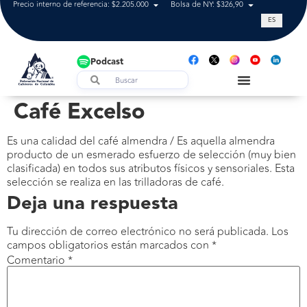
Precio interno de referencia: $2.205.000
Bolsa de NY: $326,90
Tasa de cam
ES
Podcast
Café Excelso
Es una calidad del café almendra / Es aquella almendra
producto de un esmerado esfuerzo de selección (muy bien
clasificada) en todos sus atributos físicos y sensoriales. Esta
selección se realiza en las trilladoras de café.
Deja una respuesta
Tu dirección de correo electrónico no será publicada.
Los
campos obligatorios están marcados con
*
Comentario
*