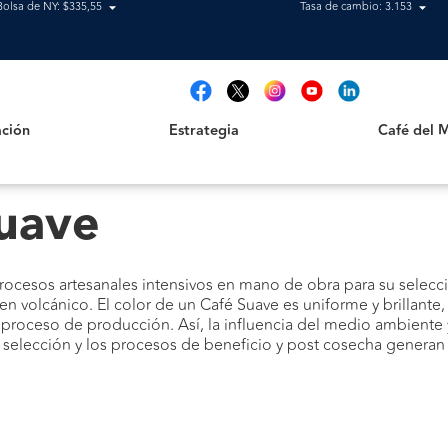
Bolsa de NY: $335,55
Tasa de cambio: 3.153
Estrategia
Café del Mag
t
ción
Estrategia
Café del 
Suave
procesos artesanales intensivos en mano de obra para su selec
volcánico. El color de un Café Suave es uniforme y brillante, y 
 proceso de producción. Así, la influencia del medio ambiente 
selección y los procesos de beneficio y post cosecha generan 