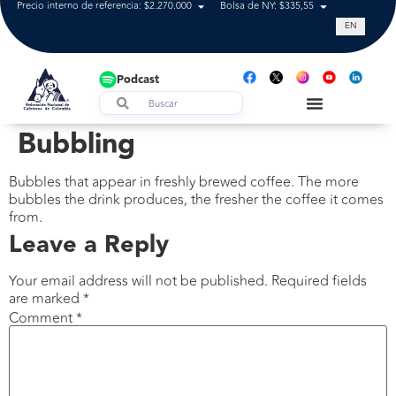
Precio interno de referencia: $2.270.000
Bolsa de NY: $335,55
Tasa de cam
EN
Podcast
Bubbling
Bubbles that appear in freshly brewed coffee. The more
bubbles the drink produces, the fresher the coffee it comes
from.
Leave a Reply
Your email address will not be published.
Required fields
are marked
*
Comment
*