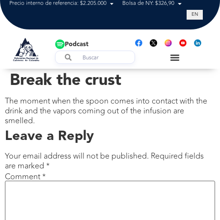
Precio interno de referencia: $2.205.000
Bolsa de NY: $326,90
Tasa de cam
EN
Podcast
Break the crust
The moment when the spoon comes into contact with the
drink and the vapors coming out of the infusion are
smelled.
Leave a Reply
Your email address will not be published.
Required fields
are marked
*
Comment
*