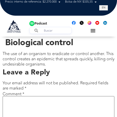
Precio interno de referencia: $2.270.000
Bolsa de NY: $335,55
Tasa de cam
EN
Podcast
Biological control
The use of an organism to eradicate or control another. This
control creates an epidemic that spreads quickly, killing only
undesirable organisms.
Leave a Reply
Your email address will not be published.
Required fields
are marked
*
Comment
*