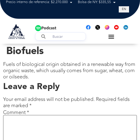
Precio interno de referencia: $2.270.000
Bolsa de NY: $335,55
Tasa de cam
EN
Podcast
Biofuels
Fuels of biological origin obtained in a renewable way from
organic waste, which usually comes from sugar, wheat, corn
or oilseeds.
Leave a Reply
Your email address will not be published.
Required fields
are marked
*
Comment
*