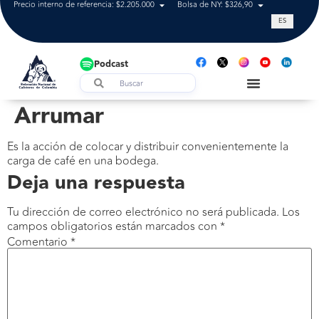
Precio interno de referencia: $2.205.000
Bolsa de NY: $326,90
Tasa de cam
ES
Podcast
Arrumar
Es la acción de colocar y distribuir convenientemente la
carga de café en una bodega.
Deja una respuesta
Tu dirección de correo electrónico no será publicada.
Los
campos obligatorios están marcados con
*
Comentario
*