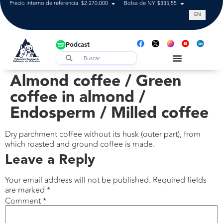
Precio interno de referencia: $2.270.000
Bolsa de NY: $335,55
Tasa de cam
EN
Podcast
Almond coffee / Green
coffee in almond /
Endosperm / Milled coffee
Dry parchment coffee without its husk (outer part), from
which roasted and ground coffee is made.
Leave a Reply
Your email address will not be published.
Required fields
are marked
*
Comment
*